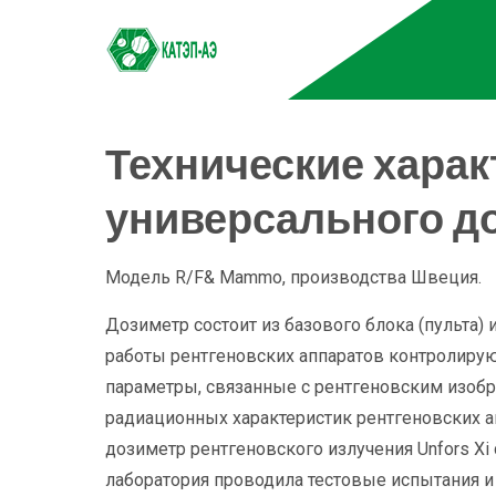
about-area-two pt-100
Технические харак
универсального до
Модель R/F& Mammo, производства Швеция.
Дозиметр состоит из базового блока (пульта) 
работы рентгеновских аппаратов контролирую
параметры, связанные с рентгеновским изобр
радиационных характеристик рентгеновских 
дозиметр рентгеновского излучения Unfors Xi
лаборатория проводила тестовые испытания и 