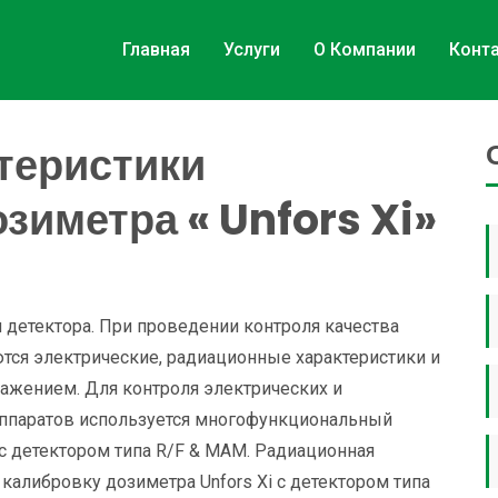
Главная
Услуги
О Компании
Конт
теристики
зиметра « Unfors Xi»
и детектора. При проведении контроля качества
тся электрические, радиационные характеристики и
ажением. Для контроля электрических и
аппаратов используется многофункциональный
 с детектором типа R/F & MAM. Радиационная
калибровку дозиметра Unfors Xi с детектором типа